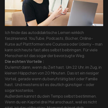
Ich finde das autodidaktische Lernen wirklich
faszinierend. YouTube, Podcasts, Bücher, Online-
Kurse auf Plattformen wie Coursera oder Udemy – man
kann sich heute fast alles selbst beibringen. Für viele
Menschen ist das sogar der bevorzugte Weg.
Die echten Vorteile :
Du lernst dann, wenn du Zeit hast. Um 22 Uhr, im Zug, in
kleinen Häppchen von 20 Minuten. Das ist ein riesiger
Vorteil, gerade wenn du berufstätig bist oder Familie
hast. Und meistens ist es deutlich günstiger – oder
sogar kostenlos.
Außerdem kannst du dein Tempo selbst bestimmen.
Wenn du ein Kapitel drei Mal anschaust, weil es nicht
sitzt, ist das völlig okay. Niemand drängt dich.