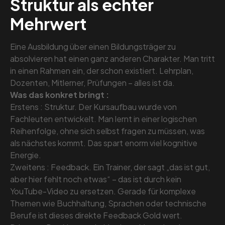
Struktur als echter
Mehrwert
Eine Ausbildung über einen Bildungsträger zu
absolvieren hat einen ganz anderen Charakter. Man tritt
in einen Rahmen ein, der schon existiert. Lehrplan,
Dozenten, Mitlerner, Prüfungen – alles ist da.
Was das konkret bringt :
Erstens : Struktur. Der Kursaufbau wurde von
Fachleuten entwickelt. Man lernt in einer logischen
Reihenfolge, ohne sich selbst fragen zu müssen, was
als nächstes kommt. Das spart enorm viel kognitive
Energie.
Zweitens : Feedback. Ein Trainer, der sagt „das ist gut,
aber hier fehlt noch etwas“ – das ist durch kein
YouTube-Video zu ersetzen. Gerade für komplexe
Themen wie Buchhaltung, Sprachen oder technische
Berufe ist dieses direkte Feedback Gold wert.