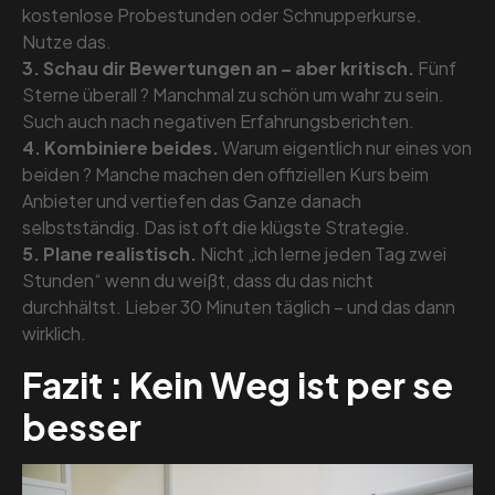
kostenlose Probestunden oder Schnupperkurse.
Nutze das.
3. Schau dir Bewertungen an – aber kritisch.
Fünf
Sterne überall ? Manchmal zu schön um wahr zu sein.
Such auch nach negativen Erfahrungsberichten.
4. Kombiniere beides.
Warum eigentlich nur eines von
beiden ? Manche machen den offiziellen Kurs beim
Anbieter und vertiefen das Ganze danach
selbstständig. Das ist oft die klügste Strategie.
5. Plane realistisch.
Nicht „ich lerne jeden Tag zwei
Stunden“ wenn du weißt, dass du das nicht
durchhältst. Lieber 30 Minuten täglich – und das dann
wirklich.
Fazit : Kein Weg ist per se
besser