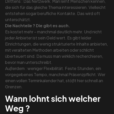
Drittens : Das Netzwerk. Man lernt Menschen kennen,
die sich für das gleiche Thema interessieren. Vielleicht
entstehen sogar berufliche Kontakte. Das wird oft
unterschätzt.
Die Nachteile ? Die gibt es auch.
Es kostet mehr – manchmal deutlich mehr. Und nicht
jeder Anbieter ist sein Geld wert. Es gibt leider
Einrichtungen, die wenig strukturierte Inhalte anbieten,
mit veralteten Methoden arbeiten oder schlicht
überteuert sind. Da muss man wirklich recherchieren,
bevor man unterschreibt.
Außerdem : weniger Flexibilität. Feste Stunden, ein
vorgegebenes Tempo, manchmal Präsenzpflicht. Wer
einen vollen Terminkalender hat, stößt hier schnell an
Grenzen.
Wann lohnt sich welcher
Weg ?