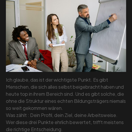
Ich glaube, das ist der wichtigste Punkt. Es gibt
Menschen, die sich alles selbst beigebracht haben und
heute top in ihrem Bereich sind. Und es gibt solche, die
ohne die Struktur eines echten Bildungsträgers niemals
so weit gekommen wären.
Was zählt : Dein Profil, dein Ziel, deine Arbeitsweise.
Wer diese drei Punkte ehrlich bewertet, trifft meistens
die richtige Entscheidung.