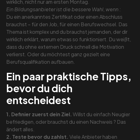
wirklich, nicht nur am ersten Montag.
Ein Bildungsanbieter ist die bessere Wahl, wenn :
Du ein anerkanntes Zertifikat oder einen Abschluss
brauchst – für den Job, für einen Berufswechsel. Das
Thema ist komplex und du brauchst jemanden, der dir
wirklich erklärt, warum etwas so funktioniert. Du weißt,
dass du ohne externen Druck schnell die Motivation
verlierst. Oder du möchtest ganz gezielt eine
Berufsqualifikation aufbauen.
Ein paar praktische Tipps,
bevor du dich
entscheidest
1. Definier zuerst dein Ziel.
Willst du einfach Neugier
befriedigen, oder brauchst du einen Nachweis ? Das
ändert alles.
2. Teste bevor du zahlst.
Viele Anbieter haben