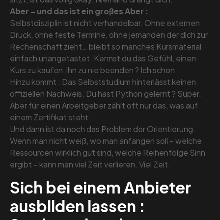
Aber – und das ist ein großes Aber :
Selbstdisziplin ist nicht verhandelbar. Ohne externen
Druck, ohne feste Termine, ohne jemanden der dich zur
Rechenschaft zieht… bleibt so manches Kursmaterial
einfach unangetastet. Kennst du das Gefühl, einen
Kurs zu kaufen, ihn zu nie beenden ? Ich schon.
Hinzu kommt : Das Selbststudium hinterlässt keinen
offiziellen Nachweis. Du hast Python gelernt ? Super.
Aber für einen Arbeitgeber zählt oft nur das, was auf
einem Zertifikat steht.
Und dann ist da noch das Problem der Orientierung.
Wenn man nicht weiß, wo man anfangen soll – welche
Ressourcen wirklich gut sind, welche Reihenfolge Sinn
ergibt – kann man viel Zeit verlieren. Viel Zeit.
Sich bei einem Anbieter
ausbilden lassen :