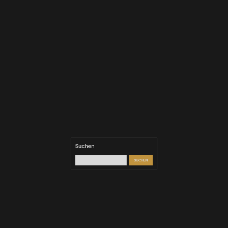
Die besten Kurse, um 2026 seine
eigene Website zu erstellen : ein
ehrlicher Vergleich
Du willst endlich deine eigene Website erstellen,
aber weißt nicht, wo du anfangen sollst ?…
Suchen
SUCHEN